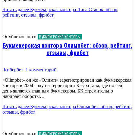
обзор,
Читать далее
Букмекерская контора Лига Ставок: обзор,
рейтинг,
рейтинг, отзывы, фрибет
отзывы,
фрибет
Опубликовано в
БУКМЕКЕРСКИЕ КОНТОРЫ
Букмекерская контора Олимпбет: обзор, рейтинг,
отзывы, фрибет
к
Кибербет
1 комментарий
записи
«Olimpbet» он же «Олимп» зарегистрирован как букмекерская
Букмекерская
контора в 2004 году на территории Казахстана, где по сей
контора
день является главным букмекером. БК стремительно
Олимпбет:
набирает обороты…
обзор,
рейтинг,
Читать далее
Букмекерская контора Олимпбет: обзор, рейтинг,
отзывы,
отзывы, фрибет
фрибет
Опубликовано в
БУКМЕКЕРСКИЕ КОНТОРЫ