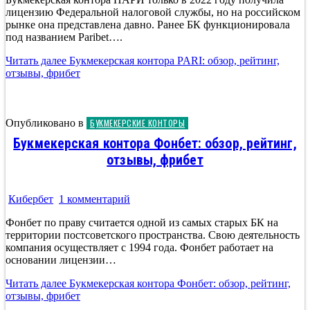
Букмекерская
лицензию Федеральной налоговой службы, но на российском
контора
рынке она представлена давно. Ранее БК функционировала
PARI:
под названием Paribet….
обзор,
рейтинг,
Читать далее
Букмекерская контора PARI: обзор, рейтинг,
отзывы,
отзывы, фрибет
фрибет
Опубликовано в
БУКМЕКЕРСКИЕ КОНТОРЫ
Букмекерская контора Фонбет: обзор, рейтинг,
отзывы, фрибет
к
Кибербет
1 комментарий
записи
Фонбет по праву считается одной из самых старых БК на
Букмекерская
территории постсоветского пространства. Свою деятельность
контора
компания осуществляет с 1994 года. Фонбет работает на
Фонбет:
основании лицензии…
обзор,
рейтинг,
Читать далее
Букмекерская контора Фонбет: обзор, рейтинг,
отзывы,
отзывы, фрибет
фрибет