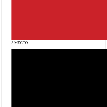
8 МЕСТО