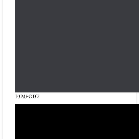
10 МЕСТО